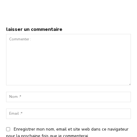
laisser un commentaire
Commenter
:
No
:*
Ema
:*
Enregistrer mon nom, email et site web dans ce navigateur
pour la prochaine fois que je commenterai.