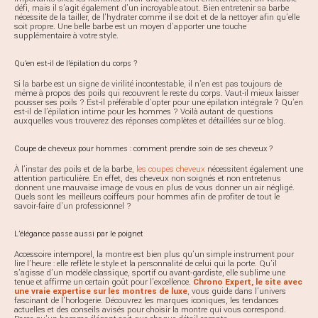
défi, mais il s’agit également d’un incroyable atout. Bien entretenir sa barbe
nécessite de la tailler, de l’hydrater comme il se doit et de la nettoyer afin qu’elle
soit propre. Une belle barbe est un moyen d’apporter une touche
supplémentaire à votre style.
Qu’en est-il de l’épilation du corps ?
Si la barbe est un signe de virilité incontestable, il n’en est pas toujours de
même à propos des poils qui recouvrent le reste du corps. Vaut-il mieux laisser
pousser ses poils ? Est-il préférable d’opter pour une épilation intégrale ? Qu’en
est-il de l’épilation intime pour les hommes ? Voilà autant de questions
auxquelles vous trouverez des réponses complètes et détaillées sur ce blog.
Coupe de cheveux pour hommes : comment prendre soin de ses cheveux ?
À l’instar des poils et de la barbe,
les coupes cheveux
nécessitent également une
attention particulière. En effet, des cheveux non soignés et non entretenus
donnent une mauvaise image de vous en plus de vous donner un air négligé.
Quels sont les meilleurs coiffeurs pour hommes afin de profiter de tout le
savoir-faire d’un professionnel ?
L’élégance passe aussi par le poignet
Accessoire intemporel, la montre est bien plus qu’un simple instrument pour
lire l’heure : elle reflète le style et la personnalité de celui qui la porte. Qu’il
s’agisse d’un modèle classique, sportif ou avant-gardiste, elle sublime une
tenue et affirme un certain goût pour l’excellence.
Chrono Expert, le site avec
une vraie expertise sur les montres de luxe
, vous guide dans l’univers
fascinant de l’horlogerie. Découvrez les marques iconiques, les tendances
actuelles et des conseils avisés pour choisir la montre qui vous correspond.