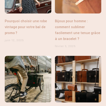
Pourquoi choisir une robe
Bijoux pour homme :
vintage pour votre bal de
comment sublimer
promo ?
facilement une tenue grâce
à un bracelet ?
juin 12, 2025
février 5, 2025