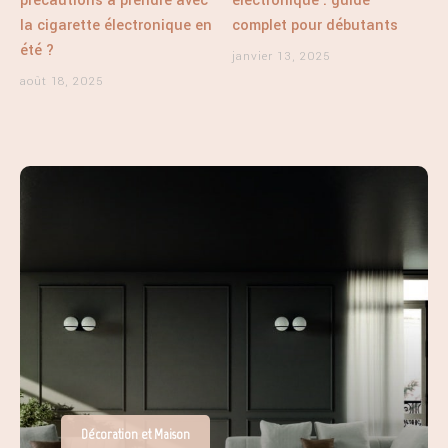
précautions à prendre avec
électronique : guide
la cigarette électronique en
complet pour débutants
été ?
janvier 13, 2025
août 18, 2025
Décoration et Maison