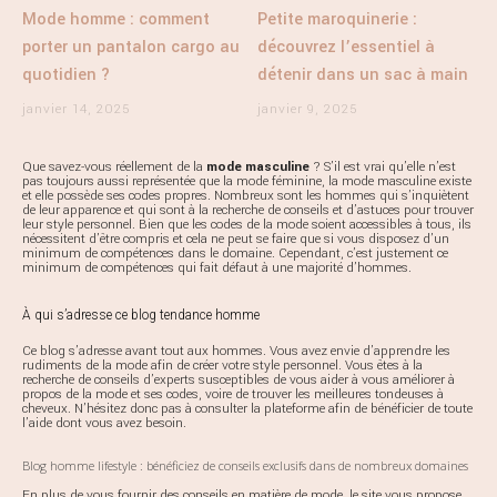
Mode homme : comment
Petite maroquinerie :
porter un pantalon cargo au
découvrez l’essentiel à
quotidien ?
détenir dans un sac à main
janvier 14, 2025
janvier 9, 2025
Que savez-vous réellement de la
mode masculine
? S’il est vrai qu’elle n’est
pas toujours aussi représentée que la mode féminine, la mode masculine existe
et elle possède ses codes propres. Nombreux sont les hommes qui s’inquiètent
de leur apparence et qui sont à la recherche de conseils et d’astuces pour trouver
leur style personnel. Bien que les codes de la mode soient accessibles à tous, ils
nécessitent d’être compris et cela ne peut se faire que si vous disposez d’un
minimum de compétences dans le domaine. Cependant, c’est justement ce
minimum de compétences qui fait défaut à une majorité d’hommes.
À qui s’adresse ce blog tendance homme
Ce blog s’adresse avant tout aux hommes. Vous avez envie d’apprendre les
rudiments de la mode afin de créer votre style personnel. Vous êtes à la
recherche de conseils d’experts susceptibles de vous aider à vous améliorer à
propos de la mode et ses codes, voire de trouver les meilleures tondeuses à
cheveux. N’hésitez donc pas à consulter la plateforme afin de bénéficier de toute
l’aide dont vous avez besoin.
Blog homme lifestyle : bénéficiez de conseils exclusifs dans de nombreux domaines
En plus de vous fournir des conseils en matière de mode, le site vous propose