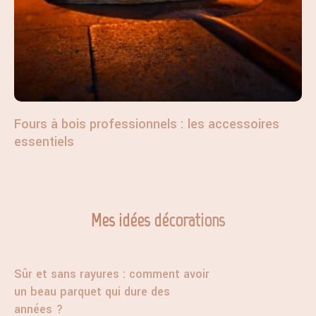
Fours à bois professionnels : les accessoires
essentiels
Mes idées décorations
Sûr et sans rayures : comment avoir
un beau parquet qui dure des
années ?