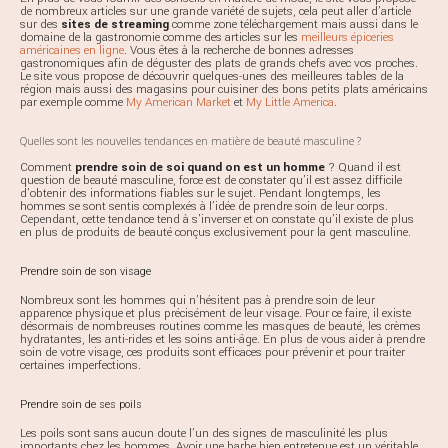
de nombreux articles sur une grande variété de sujets, cela peut aller d’article
sur des
sites de streaming
comme zone téléchargement mais aussi dans le
domaine de la gastronomie comme des articles sur les
meilleurs épiceries
américaines en ligne
. Vous êtes à la recherche de bonnes adresses
gastronomiques afin de déguster des plats de grands chefs avec vos proches.
Le site vous propose de découvrir quelques-unes des meilleures tables de la
région mais aussi des magasins pour cuisiner des bons petits plats américains
par exemple comme
My American Market
et
My Little America
.
Quelles sont les nouvelles tendances en matière de beauté masculine ?
Comment
prendre soin de soi quand on est un homme
? Quand il est
question de beauté masculine, force est de constater qu’il est assez difficile
d’obtenir des informations fiables sur le sujet. Pendant longtemps, les
hommes se sont sentis complexés à l’idée de prendre soin de leur corps.
Cependant, cette tendance tend à s’inverser et on constate qu’il existe de plus
en plus de produits de beauté conçus exclusivement pour la gent masculine.
Prendre soin de son visage
Nombreux sont les hommes qui n’hésitent pas à prendre soin de leur
apparence physique et plus précisément de leur visage. Pour ce faire, il existe
désormais de nombreuses routines comme les masques de beauté, les crèmes
hydratantes, les anti-rides et les soins anti-âge. En plus de vous aider à prendre
soin de votre visage, ces produits sont efficaces pour prévenir et pour traiter
certaines imperfections.
Prendre soin de ses poils
Les poils sont sans aucun doute l’un des signes de masculinité les plus
importants chez les hommes. Avoir une barbe bien entretenue est un véritable