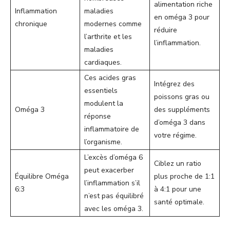
alimentation riche
Inflammation
maladies
en oméga 3 pour
chronique
modernes comme
réduire
l’arthrite et les
l’inflammation.
maladies
cardiaques.
Ces acides gras
Intégrez des
essentiels
poissons gras ou
modulent la
Oméga 3
des suppléments
réponse
d’oméga 3 dans
inflammatoire de
votre régime.
l’organisme.
L’excès d’oméga 6
Ciblez un ratio
peut exacerber
Équilibre Oméga
plus proche de 1:1
l’inflammation s’il
6:3
à 4:1 pour une
n’est pas équilibré
santé optimale.
avec les oméga 3.