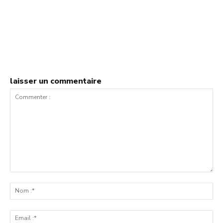
laisser un commentaire
Commenter
:
No
:*
Ema