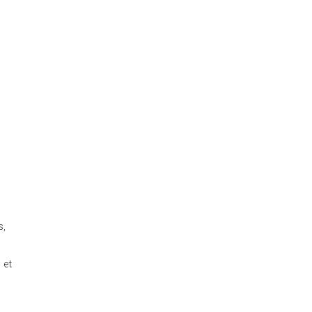
s,
 et