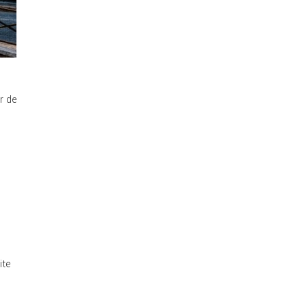
r de
ite