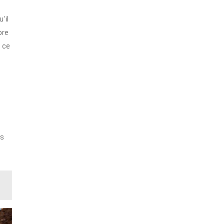
’il
ore
 ce
es