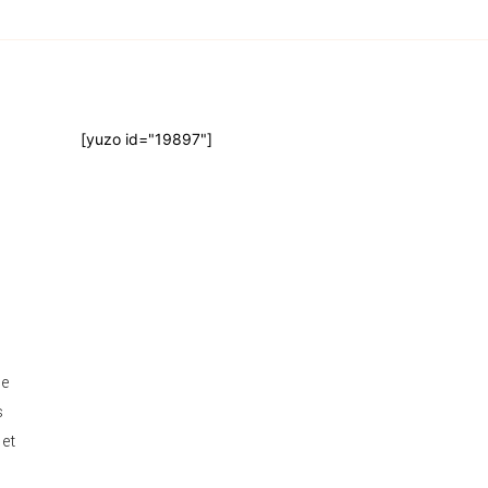
[yuzo id="19897"]
de
s
 et