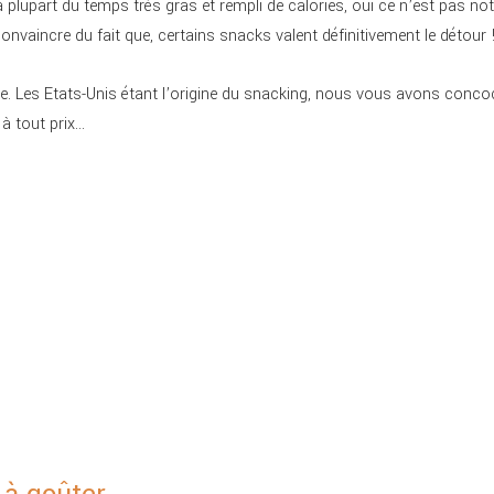
plupart du temps très gras et rempli de calories, oui ce n’est pas not
convaincre du fait que, certains snacks valent définitivement le détour 
urce. Les Etats-Unis étant l’origine du snacking, nous vous avons conco
à tout prix…