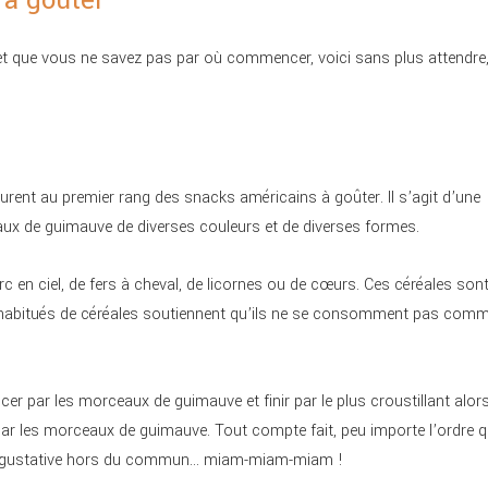
 à goûter
et que vous ne savez pas par où commencer, voici sans plus attendre
urent au premier rang des snacks américains à goûter. Il s’agit d’une
aux de guimauve de diverses couleurs et de diverses formes.
’arc en ciel, de fers à cheval, de licornes ou de cœurs. Ces céréales son
ns habitués de céréales soutiennent qu’ils ne se consomment pas com
ncer par les morceaux de guimauve et finir par le plus croustillant alor
r par les morceaux de guimauve. Tout compte fait, peu importe l’ordre 
ence gustative hors du commun… miam-miam-miam !