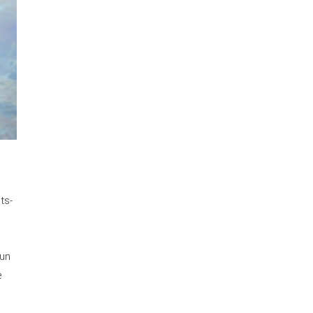
ts-
’un
e