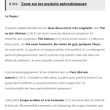
A lire :
Zoom sur les produits aphrodisiaques
Le Repas :
Le patron prépare derrière son bar
deux décoctions très originales
. Son
Thé
au lait tibétain
(2.50 €) est réussi mais est réservé aux amateurs. En
revanche, son mystérieux
Thé maison
(3 €) ravira le tout-venant. J’y découvre,
entre autres, du
thé semi-fermenté, des baies de goji, quelques fleurs
,
du sucre candi, un jujube et un longane séchés (me semble-t-il). Le mélange est
parfumé presque enivrant. Seul le sucre est trop présent mais cela reste une
affaire de préférence. Je vous conseille vivement de le commander !
Comme accompagnement, le Bar à Momos sert un
Pain tibétain
maison
(2.50 €). Enroulée sur elle-même, la pâte à pain prend la forme d’une
pyramide et renferme un assaisonnement subtil à base d’ail. Un
incontournable des lieux particulièrement rassasiant !
Cette petite
Soupe au Maïs et à la Coriandre
(3 €) est servie dans le cadre de
la formule. Elle ressemble à première vue à beaucoup de soupes chinoises que