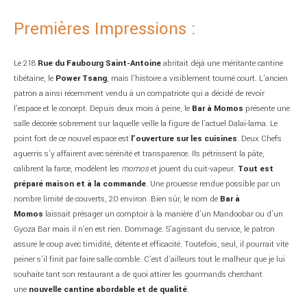
Premières Impressions :
Le 218
Rue du Faubourg Saint-Antoine
abritait déjà une méritante cantine
tibétaine, le
Power Tsang
, mais l’histoire a visiblement tourné court. L’ancien
patron a ainsi récemment vendu à un compatriote qui a décidé de revoir
l’espace et le concept. Depuis deux mois à peine, le
Bar à Momos
présente une
salle décorée sobrement sur laquelle veille la figure de l’actuel Dalaï-lama. Le
point fort de ce nouvel espace est
l’ouverture sur les cuisines
. Deux Chefs
aguerris s’y affairent avec sérénité et transparence. Ils pétrissent la pâte,
calibrent la farce, modèlent les
momos
et jouent du cuit-vapeur.
Tout est
préparé maison et à la commande
. Une prouesse rendue possible par un
nombre limité de couverts, 20 environ. Bien sûr, le nom de
Bar à
Momos
laissait présager un comptoir à la manière d’un Mandoobar ou d’un
Gyoza Bar mais il n’en est rien. Dommage. S’agissant du service, le patron
assure le coup avec timidité, détente et efficacité. Toutefois, seul, il pourrait vite
peiner s’il finit par faire salle comble. C’est d’ailleurs tout le malheur que je lui
souhaite tant son restaurant a de quoi attirer les gourmands cherchant
une
nouvelle cantine abordable et de qualité
.