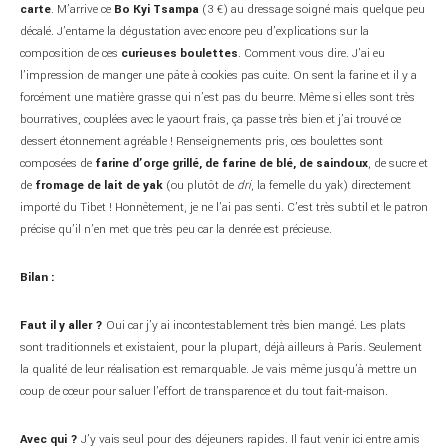
carte
. M’arrive ce
Bo Kyi Tsampa
(3 €) au dressage soigné mais quelque peu
décalé. J’entame la dégustation avec encore peu d’explications sur la
composition de ces
curieuses boulettes
. Comment vous dire. J’ai eu
l’impression de manger une pâte à cookies pas cuite. On sent la farine et il y a
forcément une matière grasse qui n’est pas du beurre. Même si elles sont très
bourratives, couplées avec le yaourt frais, ça passe très bien et j’ai trouvé ce
dessert étonnement agréable ! Renseignements pris, ces boulettes sont
composées de
farine d’orge grillé, de farine de blé, de saindoux
, de sucre et
de
fromage de lait de yak
(ou plutôt de
dri
, la femelle du yak) directement
importé du Tibet ! Honnêtement, je ne l’ai pas senti. C’est très subtil et le patron
précise qu’il n’en met que très peu car la denrée est précieuse.
Bilan :
Faut il y aller ?
Oui car j’y ai incontestablement très bien mangé. Les plats
sont traditionnels et existaient, pour la plupart, déjà ailleurs à Paris. Seulement
la qualité de leur réalisation est remarquable. Je vais même jusqu’à mettre un
coup de cœur pour saluer l’effort de transparence et du tout fait-maison.
Avec qui ?
J’y vais seul pour des déjeuners rapides. Il faut venir ici entre amis