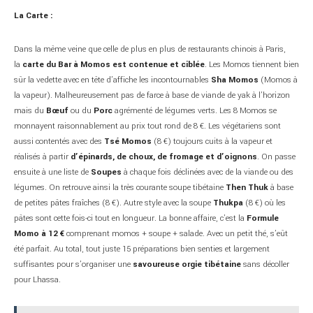
La Carte :
Dans la même veine que celle de plus en plus de restaurants chinois à Paris,
la
carte du Bar à Momos est contenue et ciblée
. Les Momos tiennent bien
sûr la vedette avec en tête d’affiche les incontournables
Sha Momos
(Momos à
la vapeur). Malheureusement pas de farce à base de viande de yak à l’horizon
mais du
Bœuf
ou du
Porc
agrémenté de légumes verts. Les 8 Momos se
monnayent raisonnablement au prix tout rond de 8 €. Les végétariens sont
aussi contentés avec des
Tsé Momos
(8 €) toujours cuits à la vapeur et
réalisés à partir
d’épinards, de choux, de fromage et d’oignons
. On passe
ensuite à une liste de
Soupes
à chaque fois déclinées avec de la viande ou des
légumes. On retrouve ainsi la très courante soupe tibétaine
Then Thuk
à base
de petites pâtes fraîches (8 €). Autre style avec la soupe
Thukpa
(8 €) où les
pâtes sont cette fois-ci tout en longueur. La bonne affaire, c’est la
Formule
Momo à 12 €
comprenant momos + soupe + salade. Avec un petit thé, s’eût
été parfait. Au total, tout juste 15 préparations bien senties et largement
suffisantes pour s’organiser une
savoureuse orgie tibétaine
sans décoller
pour Lhassa.