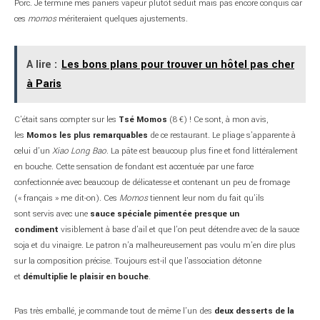
Porc. Je termine mes paniers vapeur plutôt séduit mais pas encore conquis car
ces
momos
mériteraient quelques ajustements.
A lire :
Les bons plans pour trouver un hôtel pas cher
à Paris
C’était sans compter sur les
Tsé Momos
(8 €) ! Ce sont, à mon avis,
les
Momos les plus remarquables
de ce restaurant. Le pliage s’apparente à
celui d’un
Xiao Long Bao
. La pâte est beaucoup plus fine et fond littéralement
en bouche. Cette sensation de fondant est accentuée par une farce
confectionnée avec beaucoup de délicatesse et contenant un peu de fromage
(« français » me dit-on). Ces
Momos
tiennent leur nom du fait qu’ils
sont servis avec une
sauce spéciale pimentée presque un
condiment
visiblement à base d’ail et que l’on peut détendre avec de la sauce
soja et du vinaigre. Le patron n’a malheureusement pas voulu m’en dire plus
sur la composition précise. Toujours est-il que l’association détonne
et
démultiplie le plaisir en bouche
.
Pas très emballé, je commande tout de même l’un des
deux desserts de la