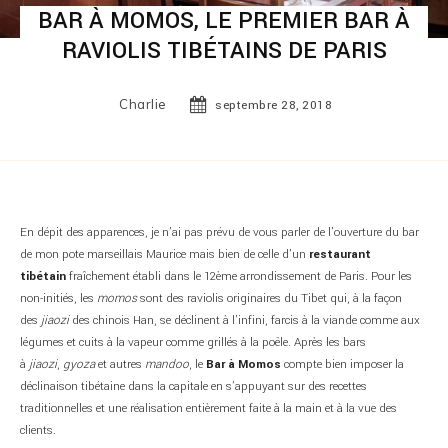
BAR À MOMOS, LE PREMIER BAR À
RAVIOLIS TIBÉTAINS DE PARIS
Charlie
septembre 28, 2018
En dépit des apparences, je n’ai pas prévu de vous parler de l’ouverture du bar
de mon pote marseillais Maurice mais bien de celle d’un
restaurant
tibétain
fraîchement établi dans le 12ème arrondissement de Paris. Pour les
non-initiés, les
momos
sont des raviolis originaires du Tibet qui, à la façon
des
jiaozi
des chinois Han, se déclinent à l’infini, farcis à la viande comme aux
légumes et cuits à la vapeur comme grillés à la poêle. Après les bars
à
jiaozi
,
gyoza
et autres
mandoo
, le
Bar à Momos
compte bien imposer la
déclinaison tibétaine dans la capitale en s’appuyant sur des recettes
traditionnelles et une réalisation entièrement faite à la main et à la vue des
clients.