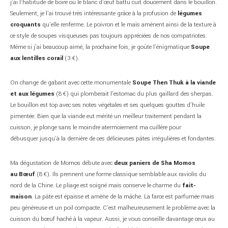
j’ai l’habitude de boire où le blanc d’œuf battu cuit doucement dans le bouillon.
Seulement, je l’ai trouvé très intéressante grâce à la profusion de
légumes
croquants
qu’elle renferme. Le poivron et le maïs amènent ainsi de la texture à
ce style de soupes visqueuses pas toujours appréciées de nos compatriotes.
Même si j’ai beaucoup aimé, la prochaine fois, je goûte l’énigmatique
Soupe
aux lentilles corail
(3 €).
On change de gabarit avec cette monumentale
Soupe Then Thuk à la viande
et aux légumes
(8 €) qui plomberait l’estomac du plus gaillard des sherpas.
Le bouillon est top avec ses notes végétales et ses quelques gouttes d’huile
pimentée. Bien que la viande eut mérité un meilleur traitement pendant la
cuisson, je plonge sans le moindre atermoiement ma cuillère pour
débusquer jusqu’à la dernière de ces délicieuses pâtes irrégulières et fondantes.
Ma dégustation de Momos débute avec
deux paniers de Sha Momos
au Bœuf
(8 €). Ils prennent une forme classique semblable aux raviolis du
nord de la Chine. Le pliage est soigné mais conserve le charme du
fait-
maison
. La pâte est épaisse et amène de la mâche. La farce est parfumée mais
peu généreuse et un poil compacte. C’est malheureusement le problème avec la
cuisson du bœuf haché à la vapeur. Aussi, je vous conseille davantage ceux au