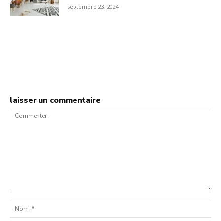
septembre 23, 2024
laisser un commentaire
Commenter
:
No
:*