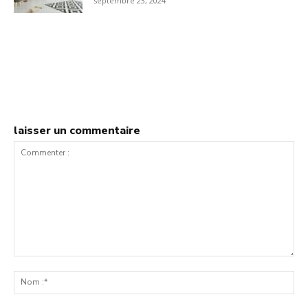
septembre 23, 2024
laisser un commentaire
Commenter
:
No
:*