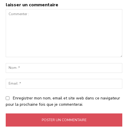
laisser un commentaire
Commenter
:
No
:*
Ema
:*
Enregistrer mon nom, email et site web dans ce navigateur
pour la prochaine fois que je commenterai.