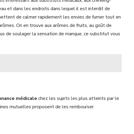
très intéressant aux substituts médicaux, aux chewing-
au et dans les endroits dans lequel il est interdit de
mettent de calmer rapidement les envies de fumer tout en
arômes. On en trouve aux arômes de fruits, au goût de
lus de soulager la sensation de manque, ce substitut vous
onnance médicale
chez les sujets les plus atteints par le
aines mutuelles proposent de les rembourser.