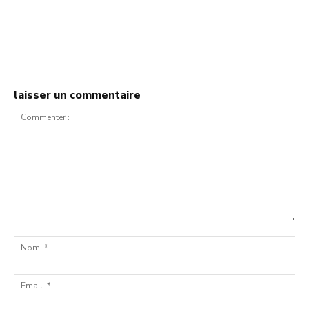
laisser un commentaire
Commenter
:
No
:*
Ema
:*