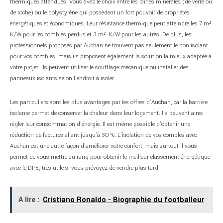
thermiques attendues. Vous avez le choix entre les laines minérales (de verre ou
de roche) ou le polystyrène qui possèdent un fort pouvoir de propriétés
énergétiques et économiques. Leur résistance thermique peut atteindre les 7 m².
K/W pour les combles perdus et 3 m². K/W pour les autres. De plus, les
professionnels proposés par Auchan ne trouvent pas seulement le bon isolant
pour vos combles, mais ils proposent également la solution la mieux adaptée à
votre projet. Ils peuvent utiliser le soufflage mécanique ou installer des
panneaux isolants selon l’endroit à isoler.
Les particuliers sont les plus avantagés par les offres d’Auchan, car la barrière
isolante permet de conserver la chaleur dans leur logement. Ils peuvent ainsi
régler leur consommation d’énergie. Il est même possible d’obtenir une
réduction de factures allant jusqu’à 30 %. L’isolation de vos combles avec
Auchan est une autre façon d’améliorer votre confort, mais surtout il vous
permet de vous mettre au rang pour obtenir le meilleur classement énergétique
avec le DPE, très utile si vous prévoyez de vendre plus tard.
A lire :
Cristiano Ronaldo - Biographie du footballeur