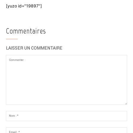
[yuzo id="19897"]
Commentaires
LAISSER UN COMMENTAIRE
Commenter
:
No
:*
Ema