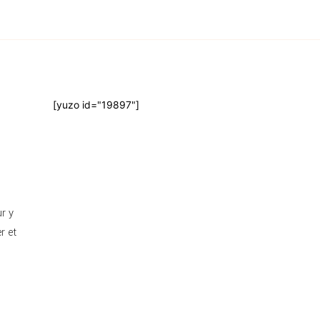
[yuzo id="19897"]
r y
r et