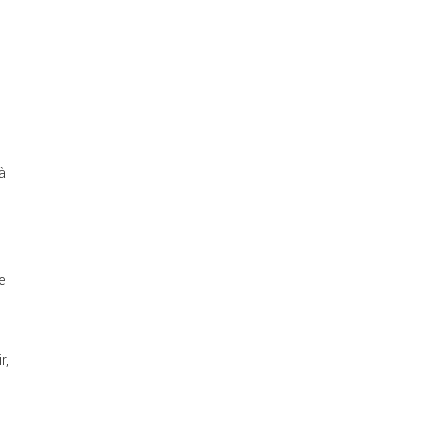
à
e
r,