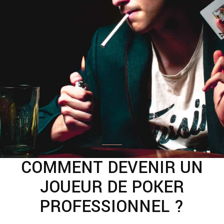
COMMENT DEVENIR UN
JOUEUR DE POKER
PROFESSIONNEL ?