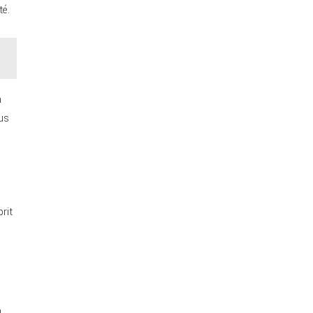
té.
à
us
rit
a