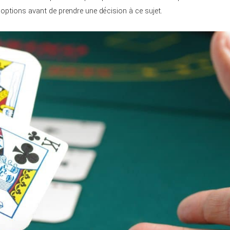
options avant de prendre une décision à ce sujet.