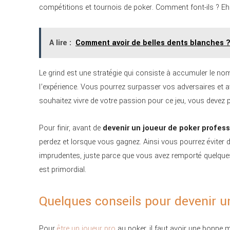
compétitions et tournois de poker. Comment font-ils ? Eh
A lire :
Comment avoir de belles dents blanches 
Le grind est une stratégie qui consiste à accumuler le no
l’expérience. Vous pourrez surpasser vos adversaires et a
souhaitez vivre de votre passion pour ce jeu, vous devez p
Pour finir, avant de
devenir un joueur de poker profes
perdez et lorsque vous gagnez. Ainsi vous pourrez éviter 
imprudentes, juste parce que vous avez remporté quelques b
est primordial.
Quelques conseils pour devenir u
Pour
être un joueur pro
au poker, il faut avoir une bonne m