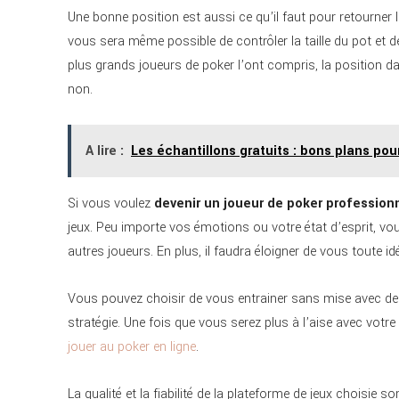
Une bonne position est aussi ce qu’il faut pour retourner 
vous sera même possible de contrôler la taille du pot et d
plus grands joueurs de poker l’ont compris, la position da
non.
A lire :
Les échantillons gratuits : bons plans po
Si vous voulez
devenir un joueur de poker profession
jeux. Peu importe vos émotions ou votre état d’esprit, vous 
autres joueurs. En plus, il faudra éloigner de vous toute id
Vous pouvez choisir de vous entrainer sans mise avec des
stratégie. Une fois que vous serez plus à l’aise avec votr
jouer au poker en ligne
.
La qualité et la fiabilité de la plateforme de jeux choisie 