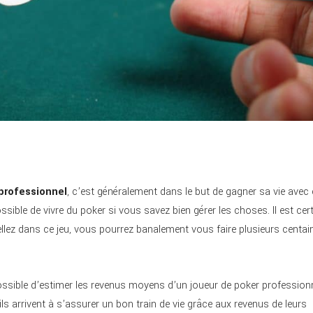
 professionnel
, c’est généralement dans le but de gagner sa vie avec
ossible de vivre du poker si vous savez bien gérer les choses. Il est cer
ellez dans ce jeu, vous pourrez banalement vous faire plusieurs centai
mpossible d’estimer les revenus moyens d’un joueur de poker professionn
s arrivent à s’assurer un bon train de vie grâce aux revenus de leurs