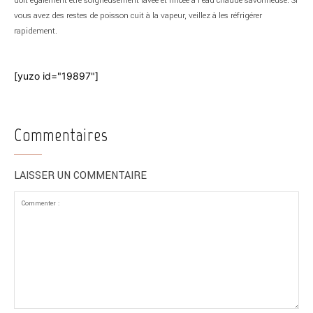
doit également être soigneusement lavée et rincée à l’eau chaude savonneuse. Si
vous avez des restes de poisson cuit à la vapeur, veillez à les réfrigérer
rapidement.
[yuzo id="19897"]
Commentaires
LAISSER UN COMMENTAIRE