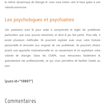
la même dynamique de changer et vous vous tirerez vers le haut grâce à une
volonté commune.
Les psychologues et psychiatres
Ces praticiens sont là pour aider à comprendre et régler les problèmes
particuliers que vous pouvez rencontrer, et dont le jeu fait partie. Pour cela, il
existe plusieurs méthodes. Ils pourront explorer avec vous votre histoire
personnelle et remonter aux origines de vos problèmes. Ils pourront choisir
plutôt une approche motivationnelle en se concentrant et en exploitant votre
volonté de changer. Dans les CSAPA, vous retrouverez facilement et
gratuitement ces professionnels, ce qui vous permettra de faciliter l’accès au
soin.
[yuzo id="19897"]
Commentaires