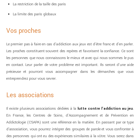
La restriction de la taille des paris
La limite des paris globaux
Vos proches
Le premier pas à faire en cas d’addiction aux jeux est d’être franc et d’en parler.
Les proches constituent souvent des repères et favorisent la confiance. Ce sont
les personnes que nous connaissons le mieux et avec qui nous sommes le pus
en contact. Leur parler de votre problème est important. Ils seront d’une aide
précieuse et pourront vous accompagner dans les démarches que vous
entreprendrez pour vous sevrer.
Les associations
Il existe plusieurs associations dédiées à la
lutte contre l’addiction au jeu
.
En France, les Centres de Soins, d’Accompagnement et de Prévention en
Addictologie (CSAPA) sont une référence en la matière. En passant par ce type
d’association, vous pourrez intégrer des groupes de parole et vous confronter à
des personnes qui ont eu des expériences similaires à la vôtre. Vous serez dans