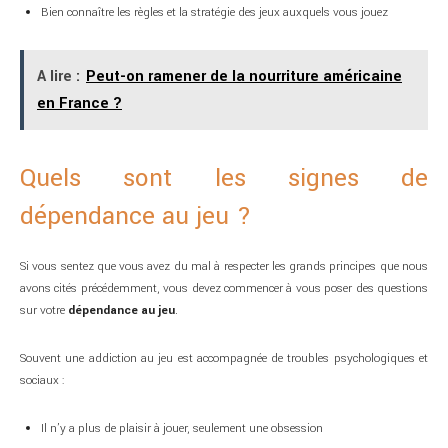
Bien connaître les règles et la stratégie des jeux auxquels vous jouez
A lire :
Peut-on ramener de la nourriture américaine
en France ?
Quels sont les signes de
dépendance au jeu ?
Si vous sentez que vous avez du mal à respecter les grands principes que nous
avons cités précédemment, vous devez commencer à vous poser des questions
sur votre
dépendance au jeu
.
Souvent une addiction au jeu est accompagnée de troubles psychologiques et
sociaux :
Il n’y a plus de plaisir à jouer, seulement une obsession