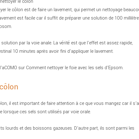
nettoyer le côlon
oyer le côlon est de faire un lavement, qui permet un nettoyage beauc
vement est facile car il suffit de préparer une solution de 100 millilitr
Epsom.
solution par la voie anale. La vérité est que l’effet est assez rapide,
nal 10 minutes après avoir fini d’appliquer le lavement.
e d’aCOMO sur Comment nettoyer le foie avec les sels d’Epsom.
 côlon
on, il est important de faire attention à ce que vous mangez car il s’a
se lorsque ces sels sont utilisés par voie orale.
ts lourds et des boissons gazeuses. D’autre part, ils sont parmi les