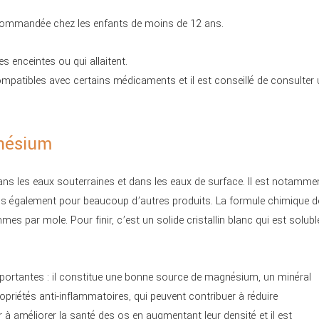
recommandée chez les enfants de moins de 12 ans.
 enceintes ou qui allaitent.
mpatibles avec certains médicaments et il est conseillé de consulter 
gnésium
ans les eaux souterraines et dans les eaux de surface. Il est notamme
s également pour beaucoup d’autres produits. La formule chimique d
 par mole. Pour finir, c’est un solide cristallin blanc qui est solubl
portantes : il constitue une bonne source de magnésium, un minéral
priétés anti-inflammatoires, qui peuvent contribuer à réduire
r à améliorer la santé des os en augmentant leur densité et il est