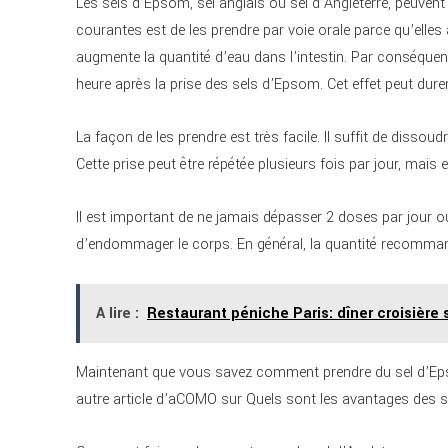
Les sels d’Epsom, sel anglais ou sel d’Angleterre, peuvent 
courantes est de les prendre par voie orale parce qu’elles a
augmente la quantité d’eau dans l’intestin. Par conséque
heure après la prise des sels d’Epsom. Cet effet peut durer
La façon de les prendre est très facile. Il suffit de disso
Cette prise peut être répétée plusieurs fois par jour, mais 
Il est important de ne jamais dépasser 2 doses par jour 
d’endommager le corps. En général, la quantité recomman
A lire :
Restaurant péniche Paris: dîner croisière 
Maintenant que vous savez comment prendre du sel d’Epso
autre article d’aCOMO sur Quels sont les avantages des 