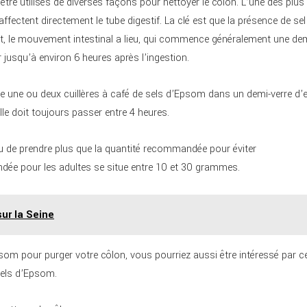
être utilisés de diverses façons pour nettoyer le côlon. L’une des plus
ffectent directement le tube digestif. La clé est que la présence de sel
nt, le mouvement intestinal a lieu, qui commence généralement une dem
 jusqu’à environ 6 heures après l’ingestion.
udre une ou deux cuillères à café de sels d’Epsom dans un demi-verre d’
elle doit toujours passer entre 4 heures.
ou de prendre plus que la quantité recommandée pour éviter
dée pour les adultes se situe entre 10 et 30 grammes.
sur la Seine
m pour purger votre côlon, vous pourriez aussi être intéressé par c
sels d’Epsom.