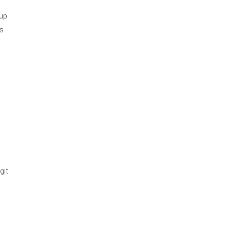
oup
es
git