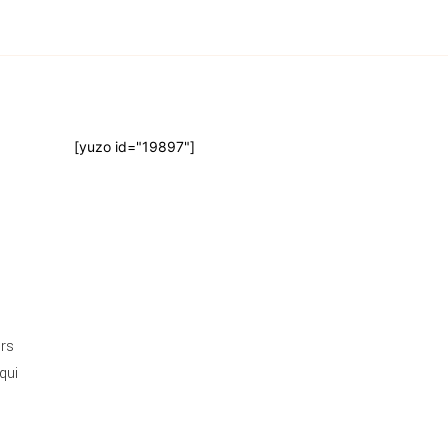
[yuzo id="19897"]
urs
qui