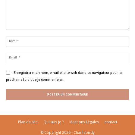
Commenter
:
No
:*
Ema
:*
Enregistrer mon nom, email et site web dans ce navigateur pour la
prochaine fois que je commenterai.
Plan de site
Qui suis-je ?
Mentions Légales
contact
© Copyright 2026 - Charliebirdy