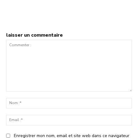
laisser un commentaire
Commenter
:
No
:*
Ema
:*
Enregistrer mon nom, email et site web dans ce navigateur