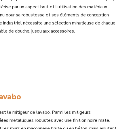
érise par un aspect brut et l‘utilisation des matériaux
 connu pour sa robustesse et ses éléments de conception
yle industriel nécessite une sélection minutieuse de chaque
ble de douche, jusqu‘aux accessoires.
lavabo
est le mitigeur de lavabo. Parmi les mitigeurs
èles métalliques robustes avec une finition noire mate.
les murs en maçonnerie brute ou en béton, mais ajoutent