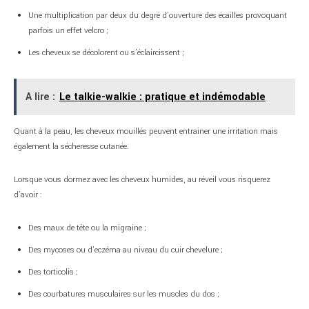
Une multiplication par deux du degré d’ouverture des écailles provoquant
parfois un effet velcro ;
Les cheveux se décolorent ou s’éclaircissent ;
A lire :
Le talkie-walkie : pratique et indémodable
Quant à la peau, les cheveux mouillés peuvent entrainer une irritation mais
également la sécheresse cutanée.
Lorsque vous dormez avec les cheveux humides, au réveil vous risquerez
d’avoir :
Des maux de tête ou la migraine ;
Des mycoses ou d’eczéma au niveau du cuir chevelure ;
Des torticolis ;
Des courbatures musculaires sur les muscles du dos ;