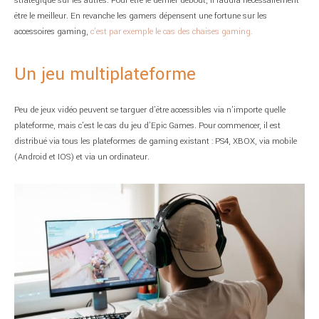
stratégique sur les autres. Pour être le dernier debout, il faudra nécessairement
être le meilleur. En revanche les gamers dépensent une fortune sur les
accessoires gaming,
c’est par exemple le cas des chaises gaming.
Un jeu multiplateforme
Peu de jeux vidéo peuvent se targuer d’être accessibles via n’importe quelle
plateforme, mais c’est le cas du jeu d’Epic Games. Pour commencer, il est
distribué via tous les plateformes de gaming existant : PS4, XBOX, via mobile
(Android et IOS) et via un ordinateur.