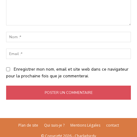
Commenter
:
No
:*
Ema
:*
Enregistrer mon nom, email et site web dans ce navigateur
pour la prochaine fois que je commenterai.
Plan de site
Qui suis-je ?
Mentions Légales
contact
© Copyright 2026 - Charliebirdy