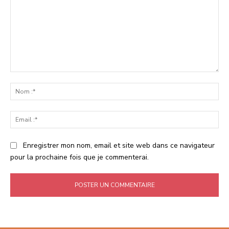
Commenter
:
No
:*
Ema
:*
Enregistrer mon nom, email et site web dans ce navigateur
pour la prochaine fois que je commenterai.