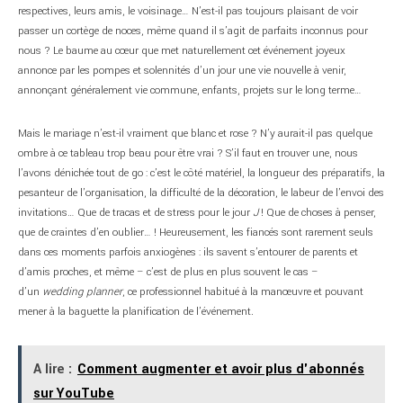
respectives, leurs amis, le voisinage… N’est-il pas toujours plaisant de voir
passer un cortège de noces, même quand il s’agit de parfaits inconnus pour
nous ? Le baume au cœur que met naturellement cet événement joyeux
annonce par les pompes et solennités d’un jour une vie nouvelle à venir,
annonçant généralement vie commune, enfants, projets sur le long terme…
Mais le mariage n’est-il vraiment que blanc et rose ? N’y aurait-il pas quelque
ombre à ce tableau trop beau pour être vrai ? S’il faut en trouver une, nous
l’avons dénichée tout de go : c’est le côté matériel, la longueur des préparatifs, la
pesanteur de l’organisation, la difficulté de la décoration, le labeur de l’envoi des
invitations… Que de tracas et de stress pour le jour
J
! Que de choses à penser,
que de craintes d’en oublier… ! Heureusement, les fiancés sont rarement seuls
dans ces moments parfois anxiogènes : ils savent s’entourer de parents et
d’amis proches, et même – c’est de plus en plus souvent le cas –
d’un
wedding planner
, ce professionnel habitué à la manœuvre et pouvant
mener à la baguette la planification de l’événement.
A lire :
Comment augmenter et avoir plus d'abonnés
sur YouTube