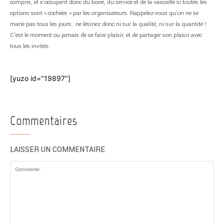
compris, et s’occupent donc du boire, du service et de la vaisselle si toutes les
options sont « cochées » par les organisateurs. Rappelez-vous qu’on ne se
marie pas tous les jours : ne lésinez donc ni sur la qualité, ni sur la quantité !
C’est le moment ou jamais de se faire plaisir, et de partager son plaisir avec
tous les invités.
[yuzo id="19897"]
Commentaires
LAISSER UN COMMENTAIRE