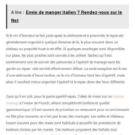
A lire :
Envie de manger italien ? Rendez-vous sur le
Net
Si le vin d’honneur se fait juste après la cérémonie et à proximité, le repas est
généralement organisé à quelque distance de là, le plus souvent dans un
château ou propriété louée à cet effet. Si quelques couchages sont disponibles
sur place, les plus proches sont conviés à les utiliser. Sachez qu’il est
extrêmement rare de convier des personnes à l’apéritif de mariage sans les
garder au repas : cela semble effectivement délicat. La seule exception est le cas
d’une cérémonie d’heure tardive, où le vin d’honneur tient lieu d’apéritif, mais
alors il vaudrait mieux organiser l’apéritif et le repas dans des lieux différents.
Quoi qu’il en soit, pour la partie apéritif-repas, l’idéal de miser sur un
traiteur
mariage
à l’instar de Flunch, alliant compétitivité tarifaire et qualité
gastronomique. S’il est courant de privatiser un restaurant pour un anniversaire
ou fête plus courante, ce n’est pas le cas des mariages. Les salles et châteaux
louant souvent pour des noces sont habitués à accueillir les prestations de
traiteurs choisis par les mariés. Ces traiteurs proposent des forfaits tout