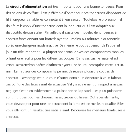
Le
circuit d’alimentation
est très important pour une bonne tondeuse. Pour
des salons de coiffure, il est préférable d’opter pour des tondeuses disposant de
fil à longueur variable les connectant à leur secteur. Toutefois le professionnel
doit faire le choix d’une tondeuse dont la longueur du fil est adaptée aux
dispositifs de son atelier. Par ailleurs il existe des modèles de tondeuses à
cheveux fonctionnant sur batterie ayant au moins 60 minutes d’autonomie
après une charge en mode inactive. De même, le bout supérieur de l’appareil
joue un rôle important. La plupart sont conçue avec des composantes mobiles
offrant une facilité pour les différentes coupes. Dans ces cas, le matériel est
vendu avec environ 5 têtes distinctes ayant une hauteur comprise entre 0 et 40
mm. La hauteur des composants permet de réussir plusieurs coupes de
cheveux. L’avantage est que vous n’aurez donc plus de soucis à vous faire au
cas où l’une des têtes serait défectueuse. S’il y a également un aspect à ne pas
négliger c’est bien évidemment la puissance de l’appareil. Les plus puissants
sont indiqués pour les cheveux frisés, crépus ou lisses. Outre ces éléments,
vous devez opter pour une tondeuse dont la lame est de meilleure qualité. Elles
vous offriront un résultat très satisfaisant. Découvrez les meilleurs tondeuses à
cheveux.