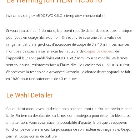
Le Remington REM-HC5810
[winamaz single= »B003WOKJLQ » template= »horizontal »]
Si vous êtes coiffeur à domicile, le présent modèle de tondeuse est très pratique
pour vous en usage filaire ou non. Elle est livrée avec une petite valise de
rangement et un large choix d’accessoire de coupe de 3 à 40 mm. Les novices
n’ont pas de soucis à se faire car les hauteurs de
coupes de cheveux
de
l’appareil leur sont prédéfinies entre 0,8 et 2 mm. Pour ce modèle, les larmes
sont tout aussi résistantes face à l’humidité. Le Remington REM-HC5810 est
élaboré avec la technologie Advanced Ceramic. La charge de cet appareil se fait
en 1h30 pour une autonomie de 40 minutes.
Le Wahl Detailer
Cet outil est conçu avec un design hors pair assurant un résultat précis et sans
faille. En termes de sécurité, les lames sont protégées pour éviter les blessures
d’inattention. Vous avez aussi la possibilité d’ajuster la plaque de coupe en
fonction de vos préférences. La puissance de son moteur est inégalable. Ce qui
permet toutes sortes de coiffure.