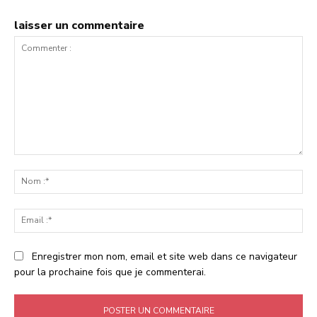
laisser un commentaire
Commenter
:
No
:*
Ema
:*
Enregistrer mon nom, email et site web dans ce navigateur
pour la prochaine fois que je commenterai.