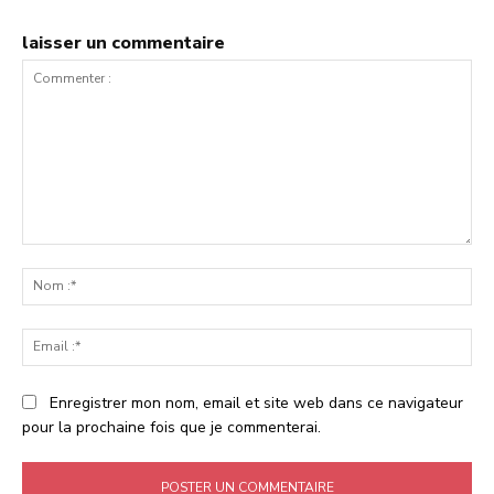
laisser un commentaire
Commenter
:
No
:*
Ema
:*
Enregistrer mon nom, email et site web dans ce navigateur
pour la prochaine fois que je commenterai.