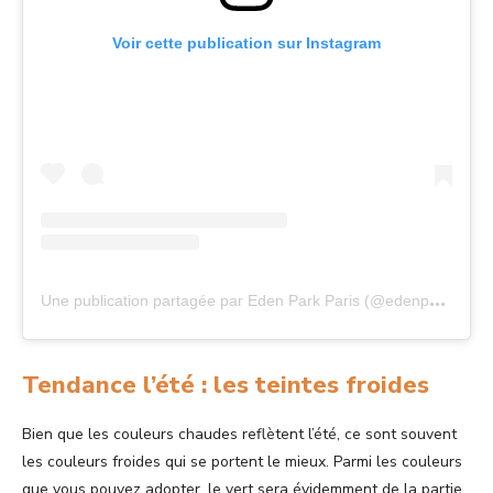
Voir cette publication sur Instagram
U
ne publication partagée par Eden Park Paris (@edenparkparis)
Tendance l’été : les teintes froides
Bien que les couleurs chaudes reflètent l’été, ce sont souvent
les couleurs froides qui se portent le mieux. Parmi les couleurs
que vous pouvez adopter, le vert sera évidemment de la partie.