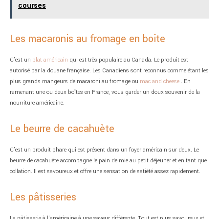
courses
Les macaronis au fromage en boîte
C’est un
plat américain
qui est très populaire au Canada. Le produit est
autorisé par la douane française. Les Canadiens sont reconnus comme étant les
plus grands mangeurs de macaroni au fromage ou
mac and cheese
. En
ramenant une ou deux boîtes en France, vous garder un doux souvenir de la
nourriture américaine.
Le beurre de cacahuète
C’est un produit phare qui est présent dans un foyer américain sur deux. Le
beurre de cacahuète accompagne le pain de mie au petit déjeuner et en tant que
collation. Il est savoureux et offre une sensation de satiété assez rapidement.
Les pâtisseries
La pâtisserie à l’américaine à une saveur différente. Tout est plus savoureux et