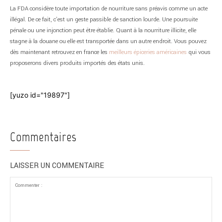
La FDA considère toute importation de nourriture sans préavis comme un acte
illégal. De ce fait, c’est un geste passible de sanction lourde. Une poursuite
pénale ou une injonction peut être établie. Quant à la nourriture illicite, elle
stagne à la douane ou elle est transportée dans un autre endroit. Vous pouvez
dès maintenant retrouvez en france les
meilleurs épiceries américaines
qui vous
proposerons divers produits importés des états unis.
[yuzo id="19897"]
Commentaires
LAISSER UN COMMENTAIRE