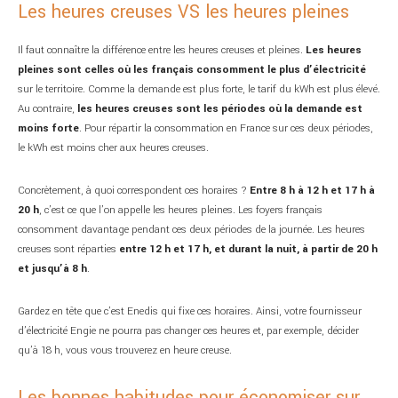
Les heures creuses VS les heures pleines
Il faut connaître la différence entre les heures creuses et pleines.
Les heures
pleines sont celles où les français consomment le plus d’électricité
sur le territoire. Comme la demande est plus forte, le tarif du kWh est plus élevé.
Au contraire,
les heures creuses sont les périodes où la demande est
moins forte
. Pour répartir la consommation en France sur ces deux périodes,
le kWh est moins cher aux heures creuses.
Concrètement, à quoi correspondent ces horaires ?
Entre 8 h à 12 h et 17 h à
20 h
, c’est ce que l’on appelle les heures pleines. Les foyers français
consomment davantage pendant ces deux périodes de la journée. Les heures
creuses sont réparties
entre 12 h et 17 h, et durant la nuit, à partir de 20 h
et jusqu’à 8 h
.
Gardez en tête que c’est Enedis qui fixe ces horaires. Ainsi, votre fournisseur
d’électricité Engie ne pourra pas changer ces heures et, par exemple, décider
qu’à 18 h, vous vous trouverez en heure creuse.
Les bonnes habitudes pour économiser sur