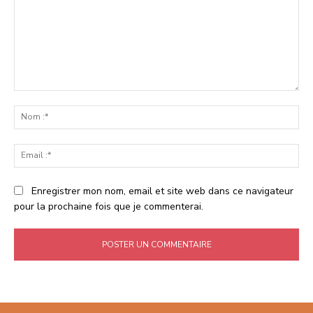
Commenter
:
No
:*
Ema
:*
Enregistrer mon nom, email et site web dans ce navigateur
pour la prochaine fois que je commenterai.