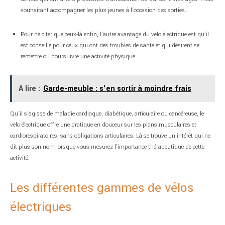
souhaitant accompagner les plus jeunes à l’occasion des sorties.
Pour ne citer que ceux-là enfin, l’autre avantage du vélo électrique est qu’il
est conseillé pour ceux qui ont des troubles de santé et qui désirent se
remettre ou poursuivre une activité physique.
A lire :
Garde-meuble : s'en sortir à moindre frais
Qu’il s’agisse de maladie cardiaque, diabétique, articulaire ou cancéreuse, le
vélo électrique offre une pratique en douceur sur les plans musculaires et
cardiorespiratoires, sans obligations articulaires. Là se trouve un intérêt qui ne
dit plus son nom lorsque vous mesurez l’importance thérapeutique de cette
activité.
Les différentes gammes de vélos
électriques