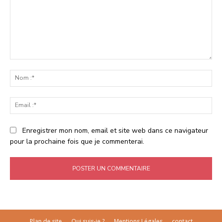
Commenter
:
No
:*
Ema
:*
Enregistrer mon nom, email et site web dans ce navigateur
pour la prochaine fois que je commenterai.
Plan de site
Qui suis-je ?
Mentions Légales
contact