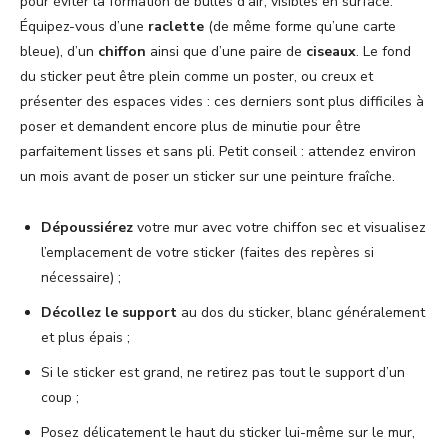
pour éviter la formation de bulles d’air, visibles en surface.
Équipez-vous d’une
raclette
(de même forme qu’une carte
bleue), d’un
chiffon
ainsi que d’une paire de
ciseaux
. Le fond
du sticker peut être plein comme un poster, ou creux et
présenter des espaces vides : ces derniers sont plus difficiles à
poser et demandent encore plus de minutie pour être
parfaitement lisses et sans pli. Petit conseil : attendez environ
un mois avant de poser un sticker sur une peinture fraîche.
Dépoussiérez
votre mur avec votre chiffon sec et visualisez
l’emplacement de votre sticker (faites des repères si
nécessaire) ;
Décollez le support
au dos du sticker, blanc généralement
et plus épais ;
Si le sticker est grand, ne retirez pas tout le support d’un
coup ;
Posez délicatement le haut du sticker lui-même sur le mur,