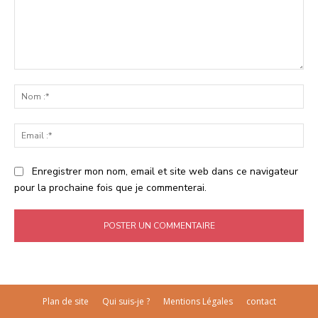
Commenter
:
No
:*
Ema
:*
Enregistrer mon nom, email et site web dans ce navigateur
pour la prochaine fois que je commenterai.
Plan de site
Qui suis-je ?
Mentions Légales
contact