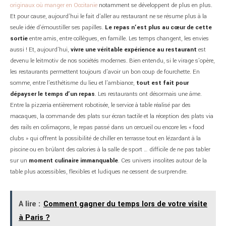
originaux où manger en Occitanie
notamment se développent de plus en plus.
Et pour cause, aujourd’hui le fait d’aller au restaurant ne se résume plus à la
seule idée d’émoustiller ses papilles.
Le repas n’est plus au cœur de cette
sortie
entre amis, entre collègues, en famille. Les temps changent, les envies
aussi ! Et, aujourd’hui,
vivre une véritable expérience au restaurant
est
devenu le leitmotiv de nos sociétés modernes. Bien entendu, si le virage s’opère,
les restaurants permettent toujours d’avoir un bon coup de fourchette. En
somme, entre l’esthétisme du lieu et l’ambiance,
tout est fait pour
dépayser le temps d’un repas
. Les restaurants ont désormais une âme.
Entre la pizzeria entièrement robotisée, le service à table réalisé par des
macaques, la commande des plats sur écran tactile et la réception des plats via
des rails en colimaçons, le repas passé dans un cercueil ou encore les « food
clubs » qui offrent la possibilité de chiller en terrasse tout en lézardant à la
piscine ou en brûlant des calories à la salle de sport … difficile de ne pas tabler
sur un
moment culinaire immanquable
. Ces univers insolites autour de la
table plus accessibles, flexibles et ludiques ne cessent de surprendre.
A lire :
Comment gagner du temps lors de votre visite
à Paris ?