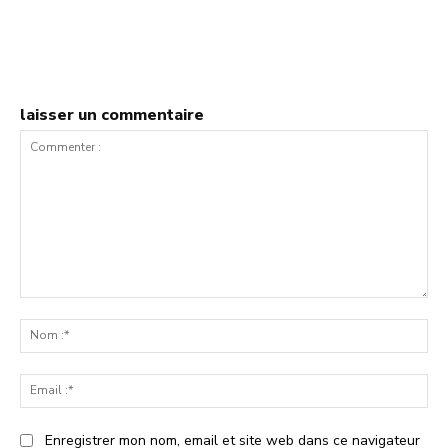
laisser un commentaire
Commenter
:
No
:*
Ema
:*
Enregistrer mon nom, email et site web dans ce navigateur