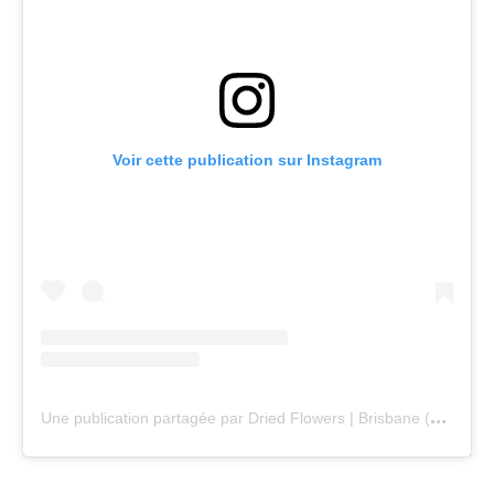
Voir cette publication sur Instagram
U
ne publication partagée par Dried Flowers | Brisbane (@littlepampashouse)