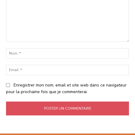
Commenter
:
No
:*
Ema
:*
Enregistrer mon nom, email et site web dans ce navigateur
pour la prochaine fois que je commenterai.