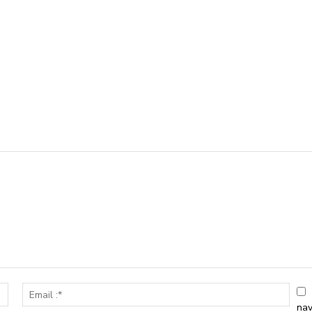
Nom
Emai
:*
:*
nav