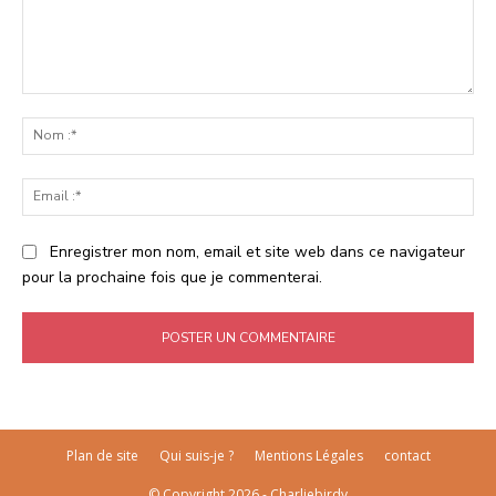
Commenter
:
No
:*
Ema
:*
Enregistrer mon nom, email et site web dans ce navigateur
pour la prochaine fois que je commenterai.
Plan de site
Qui suis-je ?
Mentions Légales
contact
© Copyright 2026 - Charliebirdy