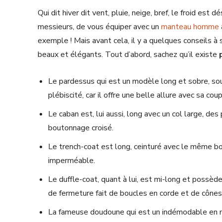
Qui dit hiver dit vent, pluie, neige, bref, le froid es
messieurs, de vous équiper avec un
manteau homme
exemple ! Mais avant cela, il y a quelques conseils à 
beaux et élégants. Tout d’abord, sachez qu’il existe
Le pardessus qui est un modèle long et sobre, so
plébiscité, car il offre une belle allure avec sa cou
Le caban est, lui aussi, long avec un col large, de
boutonnage croisé.
Le trench-coat est long, ceinturé avec le même bo
imperméable.
Le duffle-coat, quant à lui, est mi-long et poss
de fermeture fait de boucles en corde et de cônes
La fameuse doudoune qui est un indémodable en m