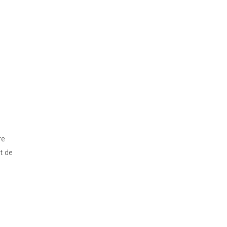
re
t de