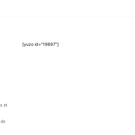
[yuzo id="19897"]
s et
 de