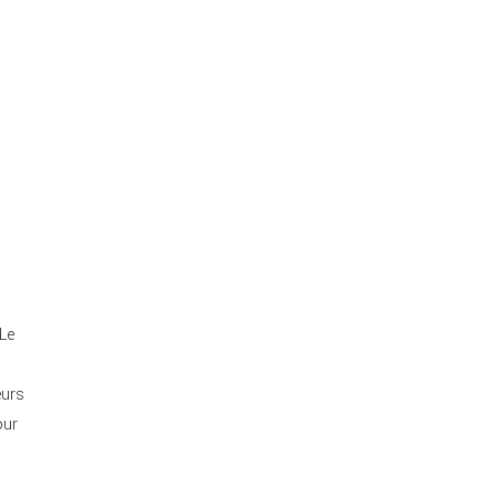
 Le
eurs
our