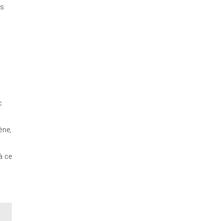
es
c
ène,
à ce