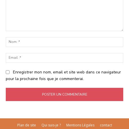
Commenter
:
No
:*
Ema
:*
Enregistrer mon nom, email et site web dans ce navigateur
pour la prochaine fois que je commenterai.
Plan de site
Qui suis-je ?
Mentions Légales
contact