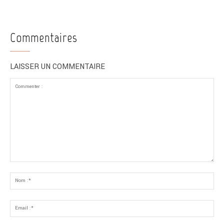
Commentaires
LAISSER UN COMMENTAIRE
Commenter
:
No
:*
Ema
:*