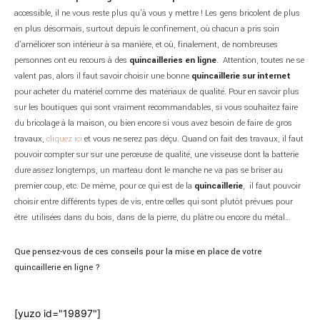
accessible, il ne vous reste plus qu’à vous y mettre ! Les gens bricolent de plus
en plus désormais, surtout depuis le confinement, où chacun a pris soin
d’améliorer son intérieur à sa manière, et où, finalement, de nombreuses
personnes ont eu recours à des
quincailleries en ligne
. Attention, toutes ne se
valent pas, alors il faut savoir choisir une bonne
quincaillerie sur internet
pour acheter du matériel comme des matériaux de qualité. Pour en savoir plus
sur les boutiques qui sont vraiment recommandables, si vous souhaitez faire
du bricolage à la maison, ou bien encore si vous avez besoin de faire de gros
travaux,
cliquez ici
et vous ne serez pas déçu. Quand on fait des travaux, il faut
pouvoir compter sur sur une perceuse de qualité, une visseuse dont la batterie
dure assez longtemps, un marteau dont le manche ne va pas se briser au
premier coup, etc. De même, pour ce qui est de la
quincaillerie
, il faut pouvoir
choisir entre différents types de vis, entre celles qui sont plutôt prévues pour
être utilisées dans du bois, dans de la pierre, du plâtre ou encore du métal…
Que pensez-vous de ces conseils pour la mise en place de votre
quincaillerie en ligne ?
[yuzo id="19897"]