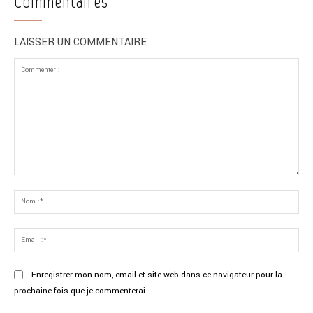
Commentaires
LAISSER UN COMMENTAIRE
Commenter
:
No
:*
Ema
:*
Enregistrer mon nom, email et site web dans ce navigateur pour la
prochaine fois que je commenterai.