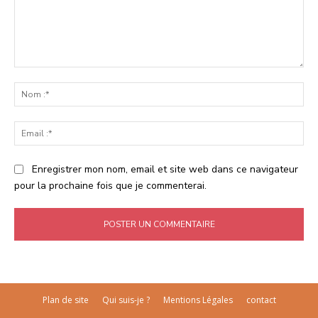
Commenter
:
No
:*
Ema
:*
Enregistrer mon nom, email et site web dans ce navigateur
pour la prochaine fois que je commenterai.
Plan de site
Qui suis-je ?
Mentions Légales
contact