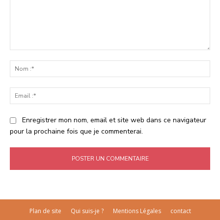
Commenter
:
No
:*
Ema
:*
Enregistrer mon nom, email et site web dans ce navigateur
pour la prochaine fois que je commenterai.
Plan de site
Qui suis-je ?
Mentions Légales
contact