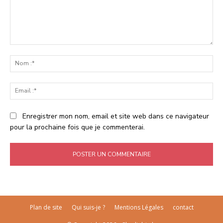
Commenter
:
No
:*
Ema
:*
Enregistrer mon nom, email et site web dans ce navigateur
pour la prochaine fois que je commenterai.
Plan de site
Qui suis-je ?
Mentions Légales
contact