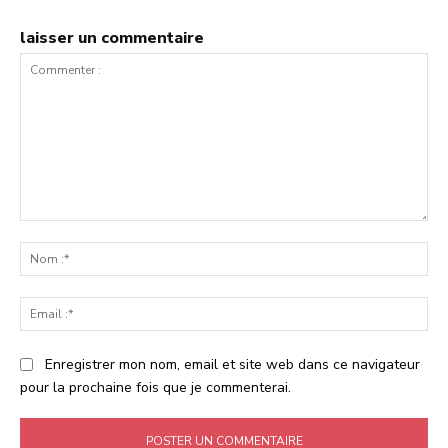
laisser un commentaire
Commenter
:
No
:*
Ema
:*
Enregistrer mon nom, email et site web dans ce navigateur
pour la prochaine fois que je commenterai.