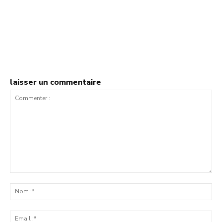
laisser un commentaire
Commenter
:
No
:*
Ema