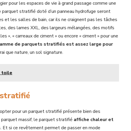
légier pour les espaces de vie à grand passage comme une
e parquet stratifié doté d’un panneau hydrofuge seront
res et les salles de bain, car ils ne craignent pas les tâches
roites, des lames XXL, des largeurs mélangées, des motifs
lles », « carreaux de ciment » ou encore « ciment » pour une
gamme de parquets stratifiés est assez large pour
vrai que nature, un sol signature.
 toile
tratifié
opter pour un parquet stratifié présente bien des
 parquet massif, le parquet stratifié
affiche chaleur et
urs. Et si ce revêtement permet de passer en mode