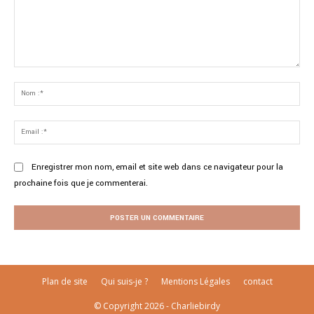
Commenter
:
No
:*
Ema
:*
Enregistrer mon nom, email et site web dans ce navigateur pour la
prochaine fois que je commenterai.
Plan de site
Qui suis-je ?
Mentions Légales
contact
© Copyright 2026 - Charliebirdy